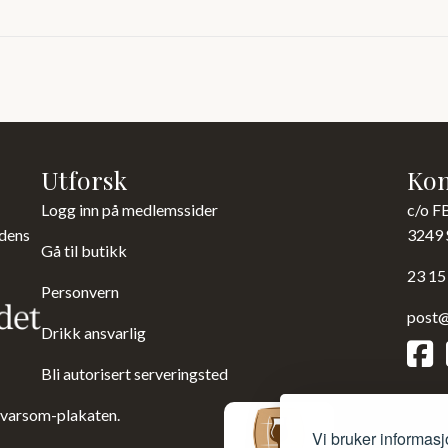
Utforsk
Kon
Logg inn på medlemssider
c/o F
 dens
3249 
Gå til butikk
23 15
Personvern
post@
Drikk ansvarlig
Bli autorisert serveringsted
 varsom-plakaten.
Vi bruker informasj