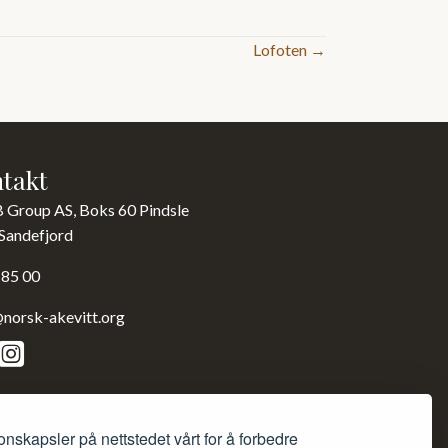
Lofoten →
takt
B Group AS, Boks 60 Pindsle
Sandefjord
 85 00
norsk-akevitt.org
onskapsler på nettstedet vårt for å forbedre