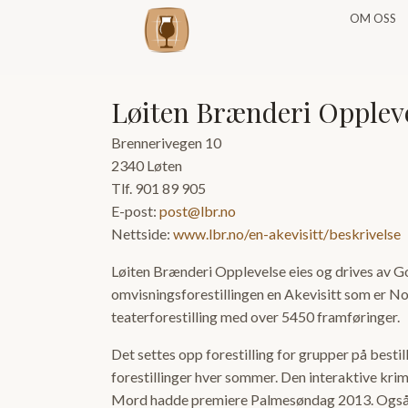
OM OSS
Løiten Brænderi Oppleve
Brennerivegen 10
2340 Løten
Tlf. 901 89 905
E-post:
post@lbr.no
Nettside:
www.lbr.no/en-akevisitt/beskrivelse
Løiten Brænderi Opplevelse eies og drives av G
omvisningsforestillingen en Akevisitt som er No
teaterforestilling med over 5450 framføringer.
Det settes opp forestilling for grupper på bestil
forestillinger hver sommer. Den interaktive k
Mord hadde premiere Palmesøndag 2013. Også 