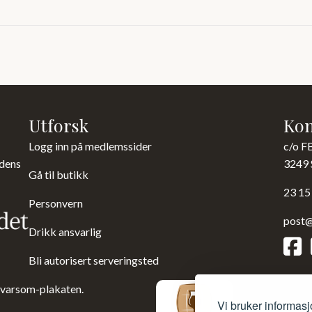
Utforsk
Kon
Logg inn på medlemssider
c/o F
 dens
3249 
Gå til butikk
23 15
Personvern
post@
Drikk ansvarlig
Bli autorisert serveringsted
 varsom-plakaten.
Vi bruker informasj