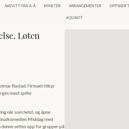
AKEVITT FRA A-Å
NYHETER
ARRANGEMENTER
OPPSKRIF
AQUAVIT
lse, Løten
otmar Rustad. Firmaet tilbyr
rges mest spilte
ling når som helst, og åpne
riminalkomedien Middag med
denne settes opp for grupper på