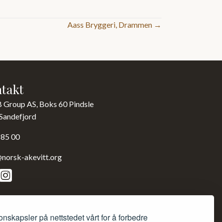
Aass Bryggeri, Drammen →
takt
B Group AS, Boks 60 Pindsle
Sandefjord
 85 00
norsk-akevitt.org
onskapsler på nettstedet vårt for å forbedre