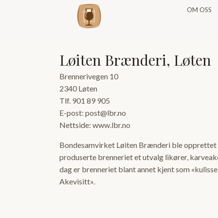
OM OSS
Løiten Brænderi, Løten
Brennerivegen 10
2340 Løten
Tlf. 901 89 905
E-post: post@lbr.no
Nettside: www.lbr.no
Bondesamvirket Løiten Brænderi ble opprettet i
produserte brenneriet et utvalg likører, karveake
dag er brenneriet blant annet kjent som «kulisse
Akevisitt».