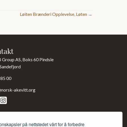
Løiten Brænderi Opplevelse, Løten →
takt
B Group AS, Boks 60 Pindsle
Sandefjord
 85 00
norsk-akevitt.org
onskapsler på nettstedet vårt for å forbedre