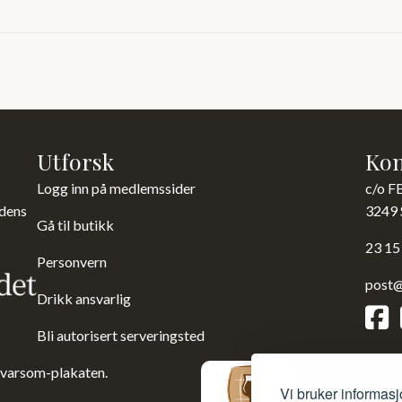
Utforsk
Kon
Logg inn på medlemssider
c/o F
 dens
3249 
Gå til butikk
23 15
Personvern
post@
Drikk ansvarlig
Bli autorisert serveringsted
 varsom-plakaten.
Vi bruker informasj