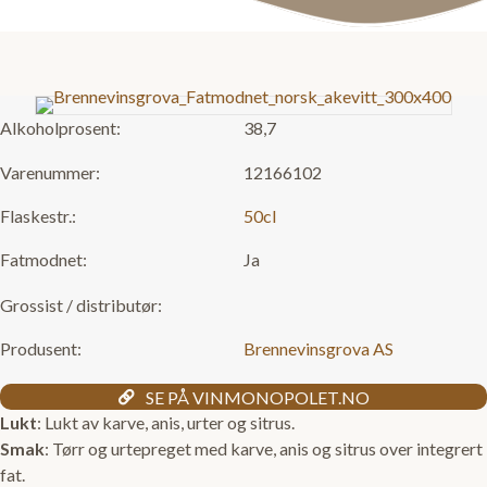
Alkoholprosent:
38,7
Varenummer:
12166102
Flaskestr.:
50cl
Fatmodnet:
Ja
Grossist / distributør:
Produsent:
Brennevinsgrova AS
SE PÅ VINMONOPOLET.NO
Lukt
: Lukt av karve, anis, urter og sitrus.
Smak
: Tørr og urtepreget med karve, anis og sitrus over integrert
fat.