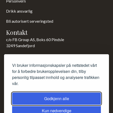
Personvern
Drikk ansvarlig
Bli autorisert serveringsted
Kontakt
c/o FB Group AS, Boks 60 Pindsle
3249 Sandefjord
23 15 85 00
Vi bruker informasjonskapsler på nettstedet vårt
post@norsk-akevitt.org
for å forbedre brukeropplevelsen din, tilby
personlig tilpasset innhold og analysere trafikken
vår.
Siden redigeres etter Redaktørplakaten og Vær varsom-
plakaten.
Godkjenn alle
Ansvarlig redaktør: Frank Bruun.
Kun nødvendige