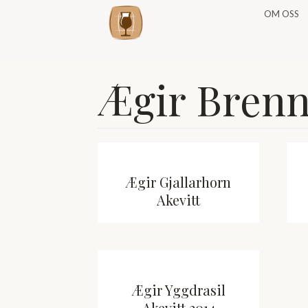
OM OSS
Ægir Brenn
Ægir Gjallarhorn
Akevitt
Ægir Yggdrasil
Akevitt 2014