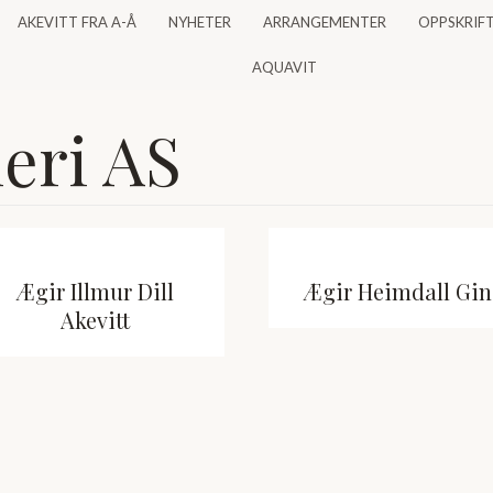
AKEVITT FRA A-Å
NYHETER
ARRANGEMENTER
OPPSKRIF
AQUAVIT
eri AS
Ægir Illmur Dill
Ægir Heimdall Gin
Akevitt