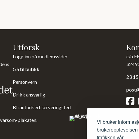
Utforsk
Kon
Logg inn på medlemssider
c/o F
 dens
3249 
Gå til butikk
23 15
Personvern
post@
Drikk ansvarlig
Bli autorisert serveringsted
 varsom-plakaten.
Vi bruker informasj
brukeropplevelsen d
trafikken vår.