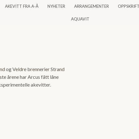
AKEVITT FRA A-Å
NYHETER
ARRANGEMENTER
OPPSKRIF
AQUAVIT
and og Veldre brennerier Strand
ste årene har Arcus fått låne
sperimentelle akevitter.