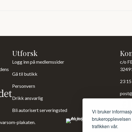
Utforsk
Kon
Logg inn på medlemssider
c/o F
 dens
3249 
Gå til butikk
23 15
Personvern
post@
Drikk ansvarlig
Bli autorisert serveringsted
Vi bruker informasj
brukeropplevelsen d
 varsom-plakaten.
trafikken vår.