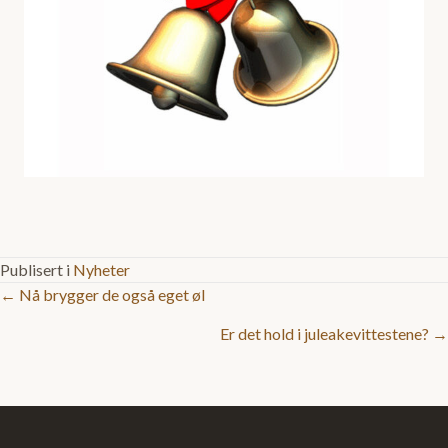
Publisert i
Nyheter
Posts
← Nå brygger de også eget øl
Er det hold i juleakevittestene? →
navigation