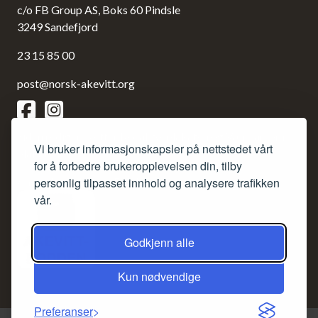
c/o FB Group AS, Boks 60 Pindsle
3249 Sandefjord
23 15 85 00
post@norsk-akevitt.org
Siden redigeres etter Redaktørplakaten og Vær varsom-
Vi bruker informasjonskapsler på nettstedet vårt
plakaten.
for å forbedre brukeropplevelsen din, tilby
Ansvarlig redaktør: Frank Bruun.
personlig tilpasset innhold og analysere trafikken
vår.
Godkjenn alle
Kun nødvendige
Preferanser