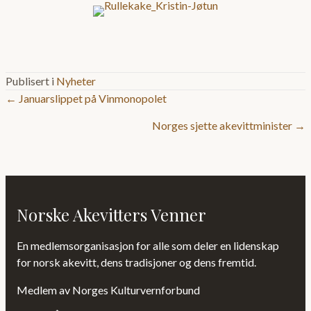
Publisert i
Nyheter
Posts
← Januarslippet på Vinmonopolet
Norges sjette akevittminister →
navigation
Norske Akevitters Venner
En medlemsorganisasjon for alle som deler en lidenskap
for norsk akevitt, dens tradisjoner og dens fremtid.
Medlem av Norges Kulturvernforbund