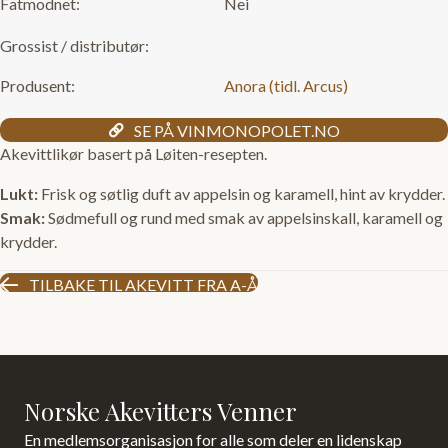
Fatmodnet:
Nei
Grossist / distributør:
Produsent:
Anora (tidl. Arcus)
SE PÅ VINMONOPOLET.NO
Akevittlikør basert på Løiten-resepten.
Lukt:
Frisk og søtlig duft av appelsin og karamell, hint av krydder.
Smak:
Sødmefull og rund med smak av appelsinskall, karamell og
krydder.
TILBAKE TIL AKEVITT FRA A-Å
Norske Akevitters Venner
En medlemsorganisasjon for alle som deler en lidenskap