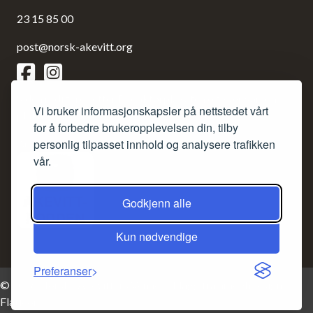
23 15 85 00
post@norsk-akevitt.org
Siden redigeres etter Redaktørplakaten og Vær varsom-
Vi bruker informasjonskapsler på nettstedet vårt
plakaten.
for å forbedre brukeropplevelsen din, tilby
Ansvarlig redaktør: Frank Bruun.
personlig tilpasset innhold og analysere trafikken
vår.
Godkjenn alle
Kun nødvendige
Preferanser
© 2026 Norske Akevitters Venner - Flagg fra
amoghdesign -
Flaticon