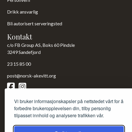
Drikk ansvarlig
Bli autorisert serveringsted
Kontakt
c/o FB Group AS, Boks 60 Pindsle
3249 Sandefjord
23 15 85 00
post@norsk-akevitt.org
Siden redigeres etter Redaktørplakaten og Vær varsom-
Vi bruker informasjonskapsler på nettstedet vårt for å
plakaten.
forbedre brukeropplevelsen din, tilby personlig
tilpasset innhold og analysere trafikken vår.
Ansvarlig redaktør: Frank Bruun.