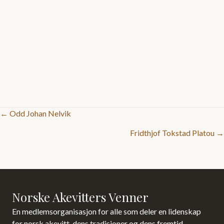
Posts
← Odd Johan Nelvik
Fridthjof Tokstad Platou →
navigation
Norske Akevitters Venner
En medlemsorganisasjon for alle som deler en lidenskap
for norsk akevitt, dens tradisjoner og dens fremtid.