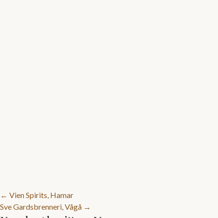
Posts
← Vien Spirits, Hamar
Sve Gardsbrenneri, Vågå →