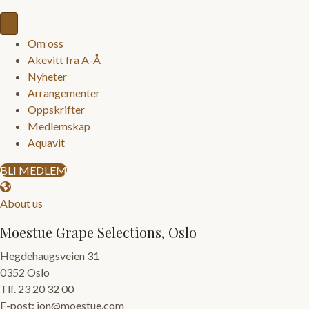
Om oss
Akevitt fra A-Å
Nyheter
Arrangementer
Oppskrifter
Medlemskap
Aquavit
BLI MEDLEM
About us
Moestue Grape Selections, Oslo
Hegdehaugsveien 31
0352 Oslo
Tlf. 23 20 32 00
E-post: jon@moestue.com