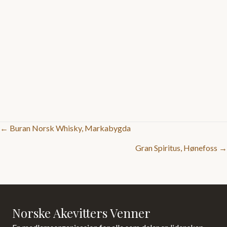
Posts
← Buran Norsk Whisky, Markabygda
Gran Spiritus, Hønefoss →
navigation
Norske Akevitters Venner