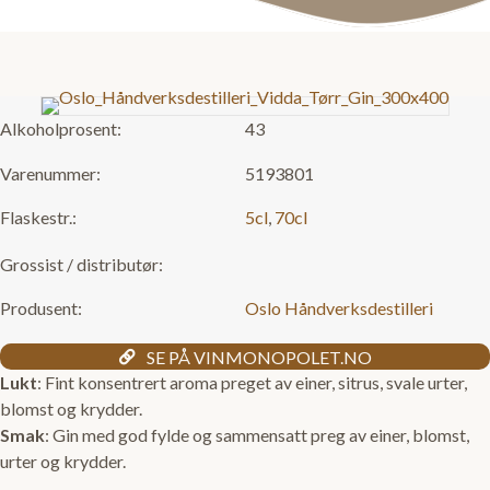
Alkoholprosent:
43
Varenummer:
5193801
Flaskestr.:
5cl
,
70cl
Grossist / distributør:
Produsent:
Oslo Håndverksdestilleri
SE PÅ VINMONOPOLET.NO
Lukt
: Fint konsentrert aroma preget av einer, sitrus, svale urter,
blomst og krydder.
Smak
: Gin med god fylde og sammensatt preg av einer, blomst,
urter og krydder.