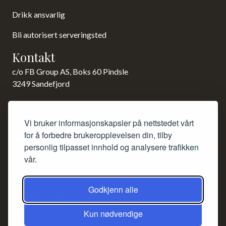
Drikk ansvarlig
Bli autorisert serveringsted
Kontakt
c/o FB Group AS, Boks 60 Pindsle
3249 Sandefjord
23 15 85 00
Vi bruker informasjonskapsler på nettstedet vårt
post@norsk-akevitt.org
for å forbedre brukeropplevelsen din, tilby
personlig tilpasset innhold og analysere trafikken
vår.
Siden redigeres etter Redaktørplakaten og Vær varsom-
plakaten.
Godkjenn alle
Ansvarlig redaktør: Frank Bruun.
Kun nødvendige