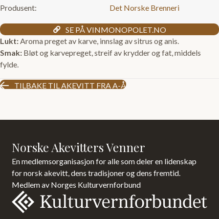
Produsent:
Det Norske Brenneri
SE PÅ VINMONOPOLET.NO
Lukt:
Aroma preget av karve, innslag av sitrus og anis.
Smak:
Bløt og karvepreget, streif av krydder og fat, middels
fylde.
TILBAKE TIL AKEVITT FRA A-Å
Norske Akevitters Venner
En medlemsorganisasjon for alle som deler en lidenskap
for norsk akevitt, dens tradisjoner og dens fremtid.
Medlem av Norges Kulturvernforbund