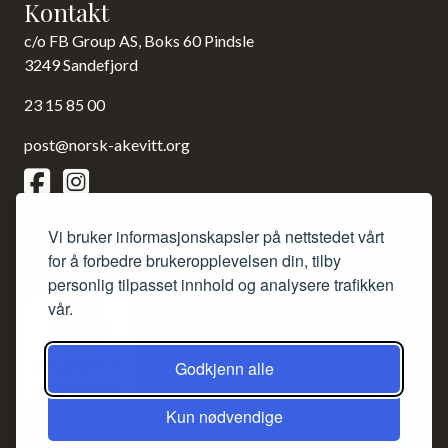
Kontakt
c/o FB Group AS, Boks 60 Pindsle
3249 Sandefjord
23 15 85 00
post@norsk-akevitt.org
Siden redigeres etter Redaktørplakaten og Vær varsom-
Vi bruker informasjonskapsler på nettstedet vårt
plakaten.
for å forbedre brukeropplevelsen din, tilby
Ansvarlig redaktør: Frank Bruun.
personlig tilpasset innhold og analysere trafikken
vår.
Godkjenn alle
Kun nødvendige