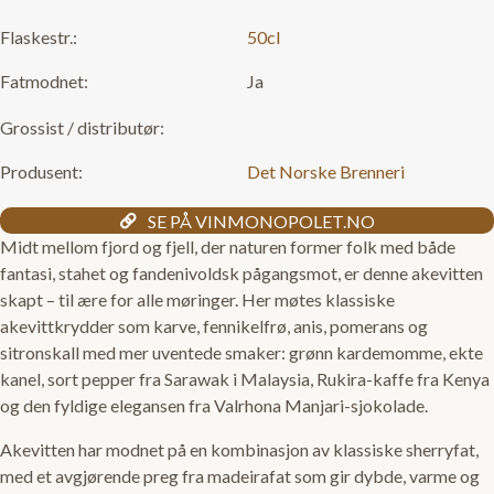
Flaskestr.:
50cl
Fatmodnet:
Ja
Grossist / distributør:
Produsent:
Det Norske Brenneri
SE PÅ VINMONOPOLET.NO
Midt mellom fjord og fjell, der naturen former folk med både
fantasi, stahet og fandenivoldsk pågangsmot, er denne akevitten
skapt – til ære for alle møringer. Her møtes klassiske
akevittkrydder som karve, fennikelfrø, anis, pomerans og
sitronskall med mer uventede smaker: grønn kardemomme, ekte
kanel, sort pepper fra Sarawak i Malaysia, Rukira-kaffe fra Kenya
og den fyldige elegansen fra Valrhona Manjari-sjokolade.
Akevitten har modnet på en kombinasjon av klassiske sherryfat,
med et avgjørende preg fra madeirafat som gir dybde, varme og