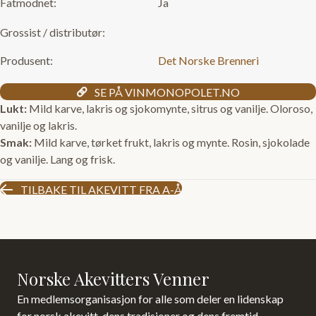
Fatmodnet:
Ja
Grossist / distributør:
Produsent:
Det Norske Brenneri
SE PÅ VINMONOPOLET.NO
Lukt:
Mild karve, lakris og sjokomynte, sitrus og vanilje. Oloroso,
vanilje og lakris.
Smak:
Mild karve, tørket frukt, lakris og mynte. Rosin, sjokolade
og vanilje. Lang og frisk.
TILBAKE TIL AKEVITT FRA A-Å
Norske Akevitters Venner
En medlemsorganisasjon for alle som deler en lidenskap
for norsk akevitt, dens tradisjoner og dens fremtid.