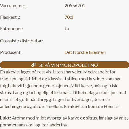
Varenummer:
20556701
Flaskestr.:
70cl
Fatmodnet:
Ja
Grossist / distributør:
Produsent:
Det Norske Brenneri
SE PÅ VINMONOPOLET.NO
En akevitt laget på rett vis. Uten snarveier. Med respekt for
tradisjon og tid. Mild og klassisk i stilen, med krydder som har
fulgt akevitt gjennom generasjoner. Mild karve, anis og frisk
sitrus. Lang og behagelig ettersmak. Til heimelaga tradisjonsmat
eller til et godt håndbrygg. Laget for hverdager, de store
anledningene og alt der imellom. En akevitt å komme Heim til.
Lukt:
Aroma med mildt av preg av karve og sitrus, innslag av anis,
pommersansskall og korianderfrø.