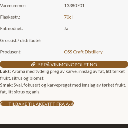
Varenummer:
13380701
Flaskestr.:
70cl
Fatmodnet:
Ja
Grossist / distributør:
Produsent:
OSS Craft Distillery
SE PÅ VINMONOPOLET.NO
Lukt
: Aroma med tydelig preg av karve, innslag av fat, litt tørket
frukt, sitrus og blomst.
Smak
: Sval, fokusert og karvepreget med innslag av tørket frukt,
fat, litt sitrus og anis.
TILBAKE TIL AKEVITT FRA A-Å