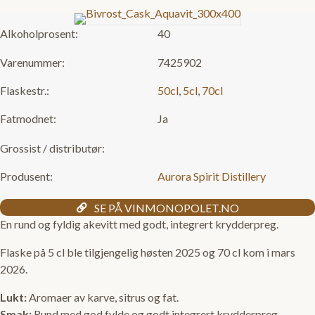
Alkoholprosent:
40
Varenummer:
7425902
Flaskestr.:
50cl
,
5cl
,
70cl
Fatmodnet:
Ja
Grossist / distributør:
Produsent:
Aurora Spirit Distillery
SE PÅ VINMONOPOLET.NO
En rund og fyldig akevitt med godt, integrert krydderpreg.
Flaske på 5 cl ble tilgjengelig høsten 2025 og 70 cl kom i mars
2026.
Lukt:
Aromaer av karve, sitrus og fat.
Smak:
Rund med god fylde og godt integrert krydderpreg.