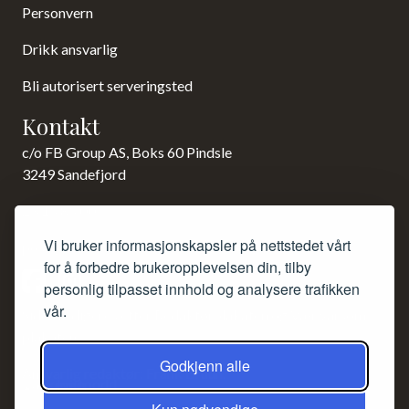
Personvern
Drikk ansvarlig
Bli autorisert serveringsted
Kontakt
c/o FB Group AS, Boks 60 Pindsle
3249 Sandefjord
23 15 85 00
Vi bruker informasjonskapsler på nettstedet vårt
post@norsk-akevitt.org
for å forbedre brukeropplevelsen din, tilby
personlig tilpasset innhold og analysere trafikken
vår.
Siden redigeres etter Redaktørplakaten og Vær varsom-
plakaten.
Godkjenn alle
Ansvarlig redaktør: Frank Bruun.