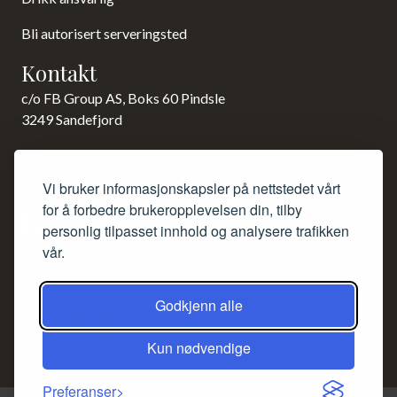
Bli autorisert serveringsted
Kontakt
c/o FB Group AS, Boks 60 Pindsle
3249 Sandefjord
23 15 85 00
Vi bruker informasjonskapsler på nettstedet vårt
post@norsk-akevitt.org
for å forbedre brukeropplevelsen din, tilby
personlig tilpasset innhold og analysere trafikken
vår.
Siden redigeres etter Redaktørplakaten og Vær varsom-
plakaten.
Godkjenn alle
Ansvarlig redaktør: Frank Bruun.
Kun nødvendige
Preferanser