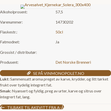
Alkoholprosent:
57,5
Varenummer:
14730202
Flaskestr.:
50cl
Fatmodnet:
Ja
Grossist / distributør:
Produsent:
Det Norske Brenneri
SE PÅ VINMONOPOLET.NO
Lukt:
Sammensatt aroma preget av karve, krydder, og litt tørket
frukt over tydelig integrert fat.
Smak:
Nyansert og fyldig, preg av urter, karve og sitrus over
integrert fat, lang.
TILBAKE TIL AKEVITT FRA A-Å