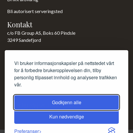
Bli autorisert serveringsted
Kontakt
c/o FB Group AS, Boks 60 Pindsle
3249 Sandefjord
23 15 85 00
Vi bruker informasjonskapsler på nettstedet vårt
post@norsk-akevitt.org
for å forbedre brukeropplevelsen din, tilby
personlig tilpasset innhold og analysere trafikken
vår.
Siden redigeres etter Redaktørplakaten og Vær varsom-
plakaten.
Godkjenn alle
Ansvarlig redaktør: Frank Bruun.
Kun nødvendige
Preferanser