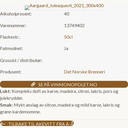
Alkoholprosent:
40
Varenummer:
13749402
Flaskestr.:
50cl
Fatmodnet:
Ja
Grossist / distributør:
Produsent:
Det Norske Brenneri
SE PÅ VINMONOPOLET.NO
Lukt:
Kompleks duft av karve, madeira, sitron, lakris, pors og
julekrydder.
Smak:
Mykt anslag av sitron, madeira og mild karve, lakris og
grønn kardemomme.
TILBAKE TIL AKEVITT FRA A-Å